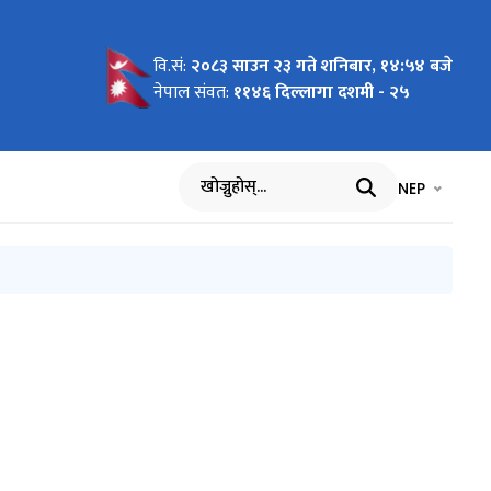
वि.सं:
२०८३ साउन २३ गते शनिबार, १४:५४ बजे
ाउने
माग
रमा
नेपाल संवत:
११४६ दिल्लागा दशमी - २५
भाषा चयन गर्नुह
भाषा प
NEP
खोज्नुहोस्