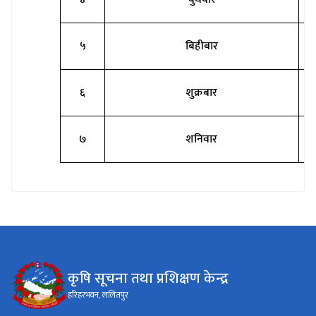
५
बिहीबार
६
शुक्रबार
७
शनिवार
कृषि सूचना तथा प्रशिक्षण केन्द्र
हरिहरभवन, ललितपुर