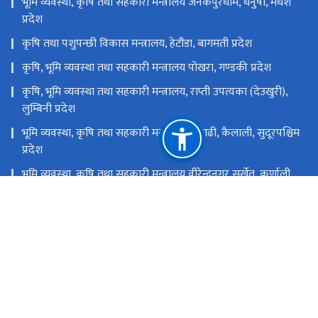
भूमि व्यवस्था, कृषि तथा सहकारी मन्त्रालय जनकपुरधाम, धनुषा, मधेश
प्रदेश
कृषि तथा पशुपन्छी विकास मन्त्रालय, हेटौंडा, बागमती प्रदेश
कृषि, भूमि व्यवस्था तथा सहकारी मन्त्रालय पोखरा, गण्डकी प्रदेश
कृषि, भूमि व्यवस्था तथा सहकारी मन्त्रालय, राप्ती उपत्यका (देउखुरी),
लुम्बिनी प्रदेश
भूमि व्यवस्था, कृषि तथा सहकारी मन्त्रालय धनगढी, कैलाली, सुदूरपश्चिम
प्रदेश
भूमि व्यवस्था, कृषि तथा सहकारी मन्त्रालय वीरेन्द्रनगर,सुर्खेत, कर्णाली
प्रदेश
राष्ट्रिय प्राकृतिक स्रोत तथा वित्त आयोग
हरिहरभवन, ललितपुर
info@aitc.gov.np,aitc2075@gmail.com
०१-५४२२२५८,५४२५६१७,५४२२२४८
टोल फ्री नं.
16600195000