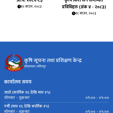
आ.व. २०८२-८३
कृषि किरा संग समन्धित
प्रविधिहरु (अंक ४ - २०८३)
१८ साउन, २०८३
१८ साउन, २०८३
कृषि सूचना तथा प्रशिक्षण केन्द्र
हरिहरभवन, ललितपुर
कार्यालय समय
जाडो (कार्तिक १६ देखि माघ १५)
०९:०० - ०५:००
सोमबार - शुक्रबार
गर्मी (माघ १६ देखि कार्तिक १५)
०९:०० - ०५:००
सोमबार - शुक्रबार