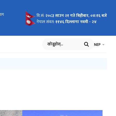
ाउने
माग
रमा
वि.सं:
२०८३ साउन २१ गते बिहीबार, ०४:१६ बजे
नेपाल संवत:
११४६ दिल्लागा नवमी - २४
भाषा चयन गर्नुह
भाषा प
NEP
खोज्नुहोस्